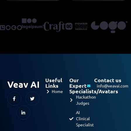
Useful
Our
Contact us
Veav AI
Links
Expert
info@veavai.com
Specialists/Avatars
Home
Hackathon
Judges
AI
Clinical
Specialist