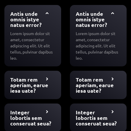
Antis unde
Antis unde
omnis istye
omnis istye
natus error?
natus error?
Lorem ipsum dolor sit
Lorem ipsum dolor sit
amet, consectetur
amet, consectetur
adipiscing elit. Ut elit
adipiscing elit. Ut elit
tellus, pulvinar dapibus
tellus, pulvinar dapibus
leo.
leo.
Totam rem
Totam rem
aperiam, earue
aperiam, earue
iesa uate?
iesa uate?
Integer
Integer
lobortis sem
lobortis sem
conseruat seua?
conseruat seua?